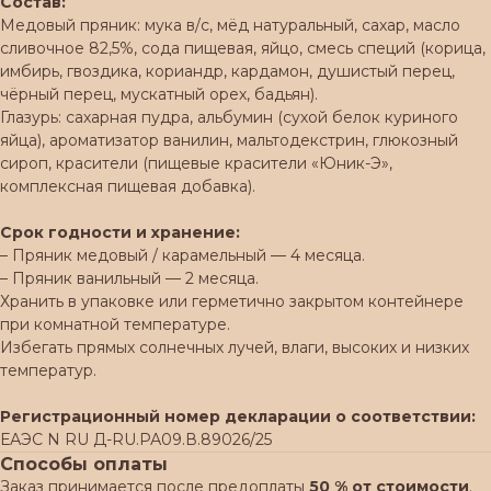
Состав:
Медовый пряник: мука в/с, мёд натуральный, сахар, масло
сливочное 82,5%, сода пищевая, яйцо, смесь специй (корица,
имбирь, гвоздика, кориандр, кардамон, душистый перец,
чёрный перец, мускатный орех, бадьян).
Глазурь: сахарная пудра, альбумин (сухой белок куриного
яйца), ароматизатор ванилин, мальтодекстрин, глюкозный
сироп, красители (пищевые красители «Юник-Э»,
комплексная пищевая добавка).
Срок годности и хранение:
– Пряник медовый / карамельный — 4 месяца.
– Пряник ванильный — 2 месяца.
Хранить в упаковке или герметично закрытом контейнере
при комнатной температуре.
Избегать прямых солнечных лучей, влаги, высоких и низких
температур.
Регистрационный номер декларации о соответствии:
ЕАЭС N RU Д-RU.РА09.В.89026/25
Способы оплаты
Заказ принимается после предоплаты
50 % от стоимости
.