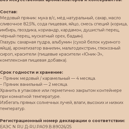
Состав:
Медовый пряник: мука в/с, мёд натуральный, сахар, масло
сливочное 82,5%, сода пищевая, яйцо, смесь специй (корица,
имбирь, гвоздика, кориандр, кардамон, душистый перец,
чёрный перец, мускатный орех, бадьян).
Глазурь: сахарная пудра, альбумин (сухой белок куриного
яйца), ароматизатор ванилин, мальтодекстрин, глюкозный
сироп, красители (пищевые красители «Юник-Э»,
комплексная пищевая добавка).
Срок годности и хранение:
– Пряник медовый / карамельный — 4 месяца.
– Пряник ванильный — 2 месяца.
Хранить в упаковке или герметично закрытом контейнере
при комнатной температуре.
Избегать прямых солнечных лучей, влаги, высоких и низких
температур.
Регистрационный номер декларации о соответствии:
ЕАЭС N RU Д-RU.РА09.В.89026/25