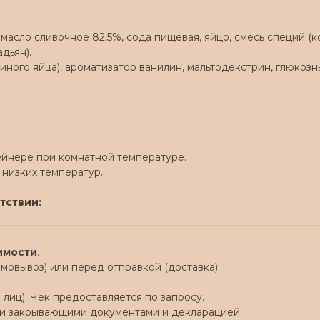
 масло сливочное 82,5%, сода пищевая, яйцо, смесь специй (к
дьян).
уриного яйца), ароматизатор ванилин, мальтодекстрин, глюко
ейнере при комнатной температуре.
 низких температур.
тствии:
оимости
.
мовывоз) или перед отправкой (доставка).
лиц). Чек предоставляется по запросу.
семи закрывающими документами и декларацией.