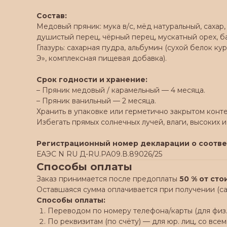
Состав:
Медовый пряник: мука в/с, мёд натуральный, сахар,
душистый перец, чёрный перец, мускатный орех, ба
Глазурь: сахарная пудра, альбумин (сухой белок к
Э», комплексная пищевая добавка).
Срок годности и хранение:
– Пряник медовый / карамельный — 4 месяца.
– Пряник ванильный — 2 месяца.
Хранить в упаковке или герметично закрытом конт
Избегать прямых солнечных лучей, влаги, высоких и
Регистрационный номер декларации о соотве
ЕАЭС N RU Д-RU.РА09.В.89026/25
Способы оплаты
Заказ принимается после предоплаты
50 % от ст
Оставшаяся сумма оплачивается при получении (са
Способы оплаты:
Переводом по номеру телефона/карты (для физ. 
По реквизитам (по счёту) — для юр. лиц, со в