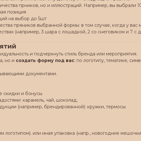
оличества прников, но и иллюстраций. Например, вы выбрали 1
ьная позиция
ций на выбор до 5шт
ичества пряников выбранной формы: в том случае, когда у ва
ествах (например, 3 шара с лошадкой, 2 со снеговиком и 7 с 
иятий
идуальность и подчеркнуть стиль бренда или мероприятия.
а, но и
создать форму под вас
: по логотипу, тематике, симв
крывающими документами.
 скидки и бонусы.
остями: карамель, чай, шоколад,
укции (например, брендированной): кружки, термосы.
м логотипом). или иная упаковка (напр., новогодние мешочки