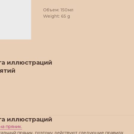
Объем: 150мл
Weight: 65 g
га иллюстраций
иятий
га иллюстраций
на пряник.
кальный пряник, поэтому действуют следующие правила: