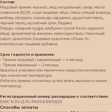
Состав:
Медовый пряник: мука в/с, мёд натуральный, сахар, масло
сливочное 82,5%, сода пищевая, яйцо, смесь специй (корица,
имбирь, гвоздика, кориандр, кардамон, душистый перец,
чёрный перец, мускатный орех, бадьян).
Глазурь: сахарная пудра, альбумин (сухой белок куриного
яйца), ароматизатор ванилин, мальтодекстрин, глюкозный
сироп, красители (пищевые красители «Юник-Э»,
комплексная пищевая добавка).
Срок годности и хранение:
– Пряник медовый / карамельный — 4 месяца.
– Пряник ванильный — 2 месяца.
Хранить в упаковке или герметично закрытом контейнере
при комнатной температуре.
Избегать прямых солнечных лучей, влаги, высоких и низких
температур.
Регистрационный номер декларации о соответствии:
ЕАЭС N RU Д-RU.РА09.В.89026/25
Способы оплаты