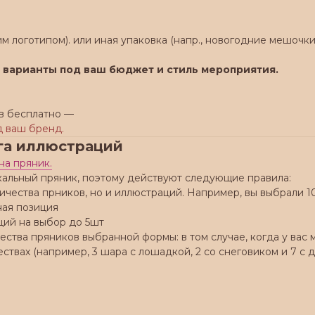
м логотипом). или иная упаковка (напр., новогодние мешочки
 варианты под ваш бюджет и стиль мероприятия.
в бесплатно —
д ваш бренд.
га иллюстраций
на пряник.
кальный пряник, поэтому действуют следующие правила:
оличества прников, но и иллюстраций. Например, вы выбрали 1
ьная позиция
ций на выбор до 5шт
ичества пряников выбранной формы: в том случае, когда у ва
ествах (например, 3 шара с лошадкой, 2 со снеговиком и 7 с 