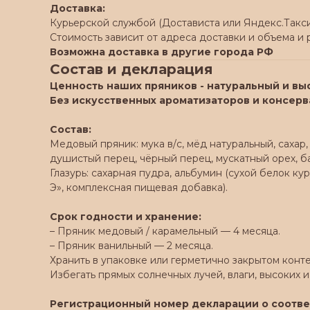
Доставка:
Курьерской службой (Достависта или Яндекс.Такси
Стоимость зависит от адреса доставки и объема и
Возможна доставка в другие города РФ
Состав и декларация
Ценность наших пряников - натуральный и вы
Без искусственных ароматизаторов и консерв
Состав:
Медовый пряник: мука в/с, мёд натуральный, сахар,
душистый перец, чёрный перец, мускатный орех, ба
Глазурь: сахарная пудра, альбумин (сухой белок к
Э», комплексная пищевая добавка).
Срок годности и хранение:
– Пряник медовый / карамельный — 4 месяца.
– Пряник ванильный — 2 месяца.
Хранить в упаковке или герметично закрытом конт
Избегать прямых солнечных лучей, влаги, высоких и
Регистрационный номер декларации о соотве