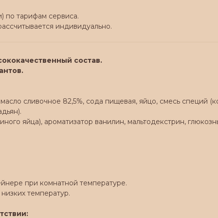
) по тарифам сервиса.
 рассчитывается индивидуально.
сококачественный состав.
антов.
 масло сливочное 82,5%, сода пищевая, яйцо, смесь специй (к
дьян).
уриного яйца), ароматизатор ванилин, мальтодекстрин, глюко
ейнере при комнатной температуре.
 низких температур.
тствии: