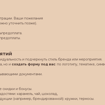
юстрации. Ваши пожелания
ожно уточнить позже).
ьпредоплата.
предоплаты.
иятий
идуальность и подчеркнуть стиль бренда или мероприятия.
а, но и
создать форму под вас
: по логотипу, тематике, симв
крывающими документами.
 скидки и бонусы.
остями: карамель, чай, шоколад,
укции (например, брендированной): кружки, термосы.