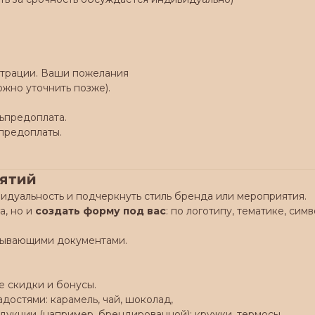
юстрации. Ваши пожелания
ожно уточнить позже).
ьпредоплата.
предоплаты.
иятий
идуальность и подчеркнуть стиль бренда или мероприятия.
а, но и
создать форму под вас
: по логотипу, тематике, симв
крывающими документами.
 скидки и бонусы.
остями: карамель, чай, шоколад,
укции (например, брендированной): кружки, термосы.