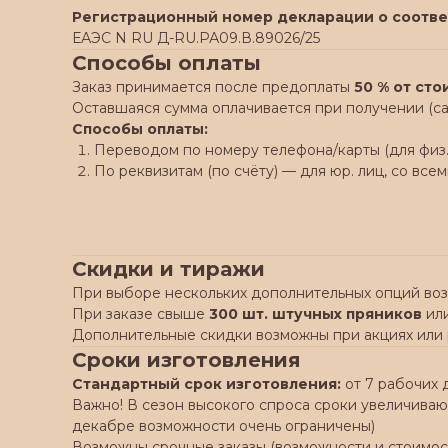
Регистрационный номер декларации о соотве
ЕАЭС N RU Д-RU.РА09.В.89026/25
Способы оплаты
Заказ принимается после предоплаты
50 % от ст
Оставшаяся сумма оплачивается при получении (са
Способы оплаты:
Переводом по номеру телефона/карты (для физ. 
По реквизитам (по счёту) — для юр. лиц, со в
Скидки и тиражи
При выборе нескольких дополнительных опций во
При заказе свыше
300 шт. штучных пряников
ил
Дополнительные скидки возможны при акциях или
Сроки изготовления
Стандартный срок изготовления:
от 7 рабочих 
Важно! В сезон высокого спроса сроки увеличивают
декабре возможности очень ограничены)
Возможны срочные заказы (возможности и стоимос