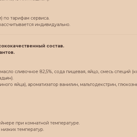
) по тарифам сервиса.
 рассчитывается индивидуально.
сококачественный состав.
антов.
 масло сливочное 82,5%, сода пищевая, яйцо, смесь специй (к
дьян).
уриного яйца), ароматизатор ванилин, мальтодекстрин, глюко
ейнере при комнатной температуре.
 низких температур.