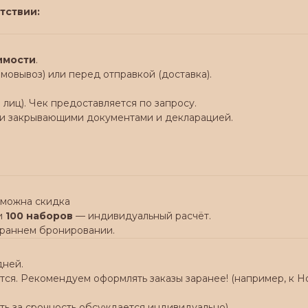
тствии:
оимости
.
мовывоз) или перед отправкой (доставка).
лиц). Чек предоставляется по запросу.
семи закрывающими документами и декларацией.
зможна скидка
и
100 наборов
— индивидуальный расчёт.
 раннем бронировании.
дней.
ся. Рекомендуем оформлять заказы заранее! (например, к Но
ть за срочность обсуждается индивидуально)