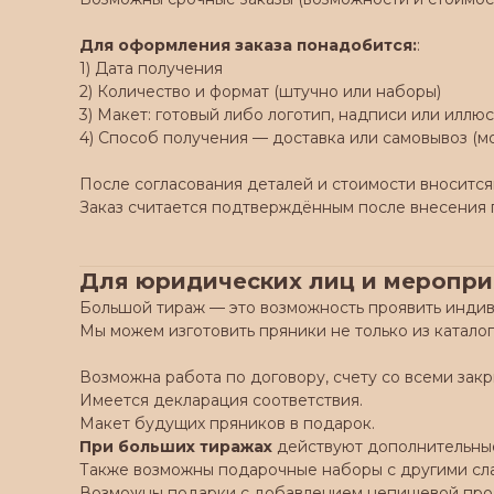
Для оформления заказа понадобится:
:
1) Дата получения
2) Количество и формат (штучно или наборы)
3) Макет: готовый либо логотип, надписи или илл
4) Способ получения — доставка или самовывоз (м
После согласования деталей и стоимости вносится
Заказ считается подтверждённым после внесения 
Для юридических лиц и меропр
Большой тираж — это возможность проявить индив
Мы можем изготовить пряники не только из каталог
Возможна работа по договору, счету со всеми за
Имеется декларация соответствия.
Макет будущих пряников в подарок.
При больших тиражах
действуют дополнительные
Также возможны подарочные наборы с другими слад
Возможны подарки с добавлением непищевой прод