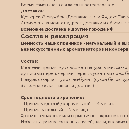
Время самовывоза согласовывается заранее.
Доставка:
Курьерской службой (Достависта или Яндекс.Такси
Стоимость зависит от адреса доставки и объема и
Возможна доставка в другие города РФ
Состав и декларация
Ценность наших пряников - натуральный и вы
Без искусственных ароматизаторов и консерв
Состав:
Медовый пряник: мука в/с, мёд натуральный, сахар,
душистый перец, чёрный перец, мускатный орех, ба
Глазурь: сахарная пудра, альбумин (сухой белок к
Э», комплексная пищевая добавка).
Срок годности и хранение:
– Пряник медовый / карамельный — 4 месяца.
– Пряник ванильный — 2 месяца.
Хранить в упаковке или герметично закрытом конт
Избегать прямых солнечных лучей, влаги, высоких и