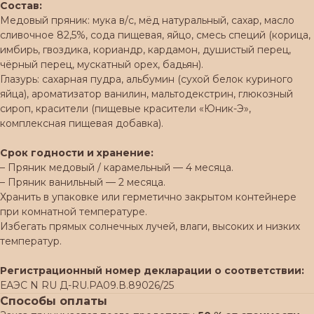
Состав:
Медовый пряник: мука в/с, мёд натуральный, сахар, масло
сливочное 82,5%, сода пищевая, яйцо, смесь специй (корица,
имбирь, гвоздика, кориандр, кардамон, душистый перец,
чёрный перец, мускатный орех, бадьян).
Глазурь: сахарная пудра, альбумин (сухой белок куриного
яйца), ароматизатор ванилин, мальтодекстрин, глюкозный
сироп, красители (пищевые красители «Юник-Э»,
комплексная пищевая добавка).
Срок годности и хранение:
– Пряник медовый / карамельный — 4 месяца.
– Пряник ванильный — 2 месяца.
Хранить в упаковке или герметично закрытом контейнере
при комнатной температуре.
Избегать прямых солнечных лучей, влаги, высоких и низких
температур.
Регистрационный номер декларации о соответствии:
ЕАЭС N RU Д-RU.РА09.В.89026/25
Способы оплаты